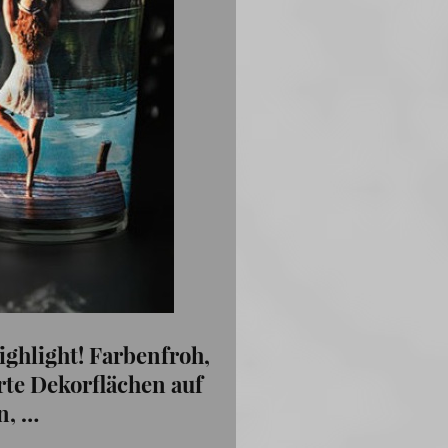
ighlight! Farbenfroh,
erte Dekorflächen auf
n, …