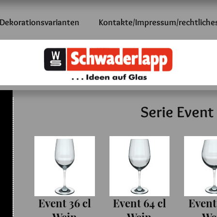
Dekorationsvarianten
Kontakte/Impressum/rechtliche
Serie Event
Event 36 cl
Event 64 cl
Event 