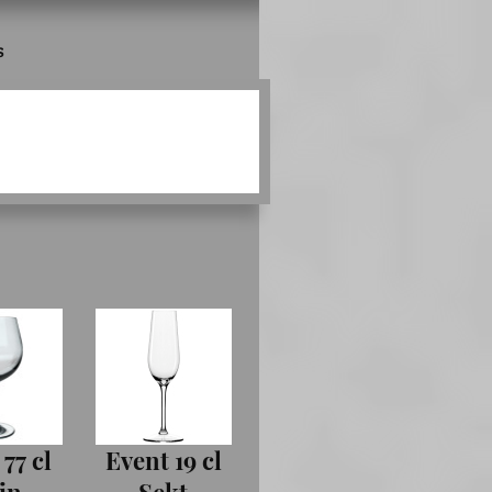
s
77 cl
Event 19 cl