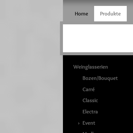
Home
Produkte
Weinglasserien
Bozen/Bouquet
Carré
Classic
Electra
Event