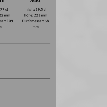
in
Sekt
 77 cl
Inhalt: 19,5 cl
222 mm
Höhe: 221 mm
ser: 109
Durchmesser: 68
m
mm