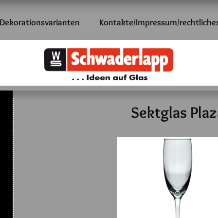
Dekorationsvarianten
Kontakte/Impressum/rechtliche
Sektglas Plaz