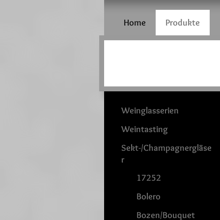
Home
Produkte
Weinglasserien
Weintasting
Sekt-/Champagnergläse
r
17252
Bolero
Bozen/Bouquet