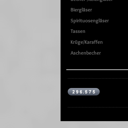
Biergläser
Spirituosengläser
Tassen
Krüge/Karaffen
Aschenbecher