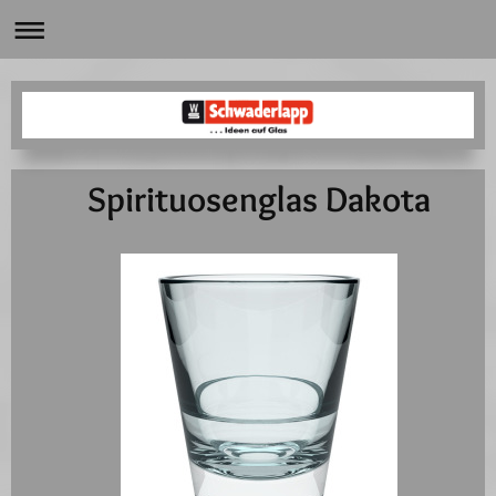
Spirituosenglas Dakota