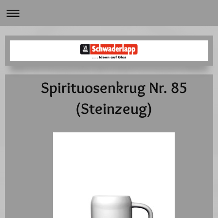
Spirituosenkrug Nr. 85
(Steinzeug)